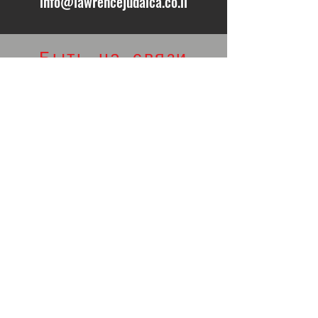
info@lawrencejudaica.co.il
Быть на связи
Разместить