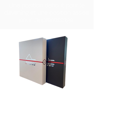
Une position debout pour le
davening et une position assise
pour l'apprentissage.