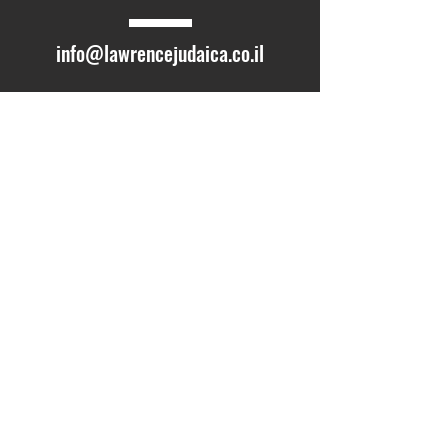
info@lawrencejudaica.co.il
Être en
contact
Soumettre